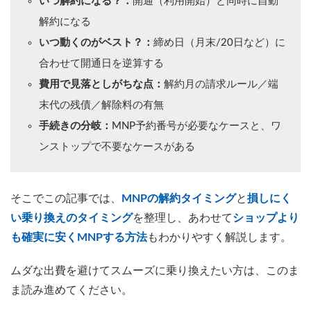
いつ解約になる？：
開通（利用開始）と同時に自動
解約になる
いつ動くのがベスト？：
締め日（月末/20日など）に
合わせて開通日を逆算する
費用で見落としがちな点：
解約月の請求ルール／端
末代の残債／解除料の有無
手続きの分岐：
MNP予約番号が必要なケースと、ワ
ンストップで不要なケースがある
そこでこの記事では、
MNPの解約タイミング
と
損しにく
い乗り換えのタイミング
を整理し、あわせて
ショップより
も確実に安くMNPする方法
もわかりやすく解説します。
ムダな出費を避けてスムーズに乗り換えたい方は、このま
ま読み進めてください。