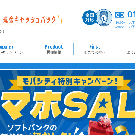
0
10:00～
お
20:00
ご
ク！
mpaign
Product
First
ルキャンペーン
機種情報
初めての方へ
よく