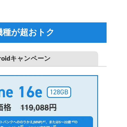
機種が超おトク
roid
キャンペーン