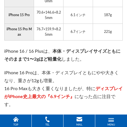
0mm
70.6×146.6×8.2
iPhone 15 Pro
6.1インチ
187g
5mm
iPhone 15 Pro M
76.7×159.9×8.2
6.7インチ
221g
ax
5mm
iPhone 16 / 16 Plusは、
本体・ディスプレイサイズともに
そのままで1〜2gほど軽量化
しました。
iPhone 16 Proは、本体・ディスプレイともにやや大きく
なり、重さが12gも増量。
16 Pro Maxも大きく重くなりましたが、特に
ディスプレイ
がiPhone史上最大の『6.9インチ』
になった点に注目で
す。
関連記事
TOP
TEL
MAIL
MENU