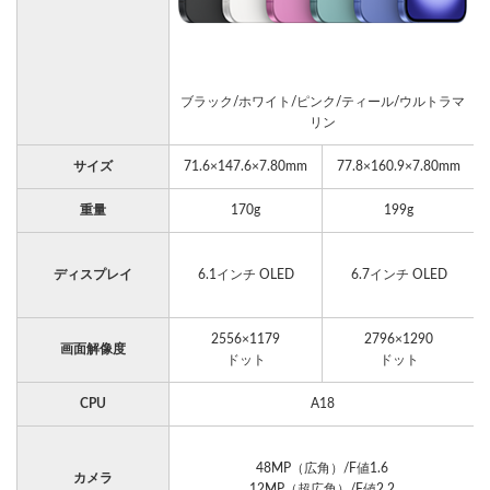
ブラック/ホワイト/ピンク/ティール/ウルトラマ
リン
サイズ
71.6×147.6×7.80mm
77.8×160.9×7.80mm
重量
170g
199g
ディスプレイ
6.1インチ OLED
6.7インチ OLED
2556×1179
2796×1290
画面解像度
ドット
ドット
CPU
A18
48MP（広角）/F値1.6
カメラ
12MP（超広角）/F値2.2