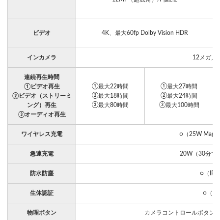
ビデオ
4K、最大60fp Dolby Vision HDR
インカメラ
12メガ／F
連続再生時間
①ビデオ再生
①最大22時間
①最大27時間
②ビデオ（ストリーミ
②最大18時間
②最大24時間
ング）再生
③最大80時間
③最大100時間
③オーディオ再生
ワイヤレス充電
○（25W MagS
急速充電
20W（30分で
防水防塵
○（IP6
生体認証
○（顔
物理ボタン
カメラコントロールボタン
(