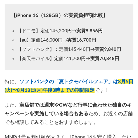
【iPhone 16（128GB）の実質負担額比較】
【ドコモ】定価145,200円→
実質9,856円
【au】定価146,000円→
実質16,700円
【ソフトバンク】：定価145,440円→
実質9,840円
【楽天モバイル】定価141,700円→
実質70,848円
特に、
ソフトバンクの「夏トクモバイルフェア」は
8月5日
(火)〜8月18日(月)午後3時までの期間限定
です！
また、
実店舗では週末やGWなど行事に合わせた独自のキ
ャンペーンを実施している場合もある
ため、お近くの店舗
でも相談してみることをおすすめします。
MNPは最も割引額が大きく、iPhone 16を安く購入したい