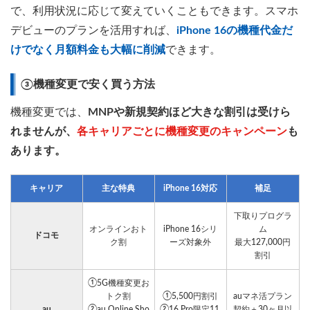
で、利用状況に応じて変えていくこともできます。スマホ
デビューのプランを活用すれば、
iPhone 16の機種代金だ
けでなく月額料金も大幅に削減
できます。
③機種変更で安く買う方法
機種変更では、
MNPや新規契約ほど大きな割引は受けら
れませんが、
各キャリアごとに機種変更のキャンペーン
も
あります。
キャリア
主な特典
iPhone 16対応
補足
下取りプログラ
オンラインおト
iPhone 16シリ
ム
ドコモ
ク割
ーズ対象外
最大127,000円
割引
①5G機種変更お
トク割
①5,500円割引
auマネ活プラン
au
②au Online Sho
②16 Pro限定11,
契約＋30ヶ月以