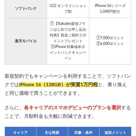
U22 オンラインショッ
iPhone 16シリーズ
ソフトバンク
プ割
5,040円割引
①【Rakuten最強プラ
ンはじめてお申し込み
特典】新規ご契約でポ
①7,000ポイント
楽天モバイル
イントプレゼント
②6,000ポイント
②iPhone 対象端末ポ
イントバックキャンペ
ーン
新規契約でもキャンペーンを利用することで、ソフトバン
クでは
iPhone 16（128GB）が実質1万円程
と、乗り換え
と同じ価格で買うことができます。
さらに、
各キャリアのスマホデビューのプランを選択
する
ことで、月額料金も大幅に削減できます。
キャリア
主な特典
対象・条件
追加メリット