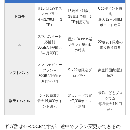
U15はじめてス
U15ポイント特
15歳以下対象、
マホプラン
典
ドコモ
18歳まで毎月5
月額1,980円（1
最大12ヶ月間d
GB利用可能
GB）
ポイント進呈
スマホスタート
親が「auマネ活
応援割
22歳以下限定の
au
プラン」契約時
30GB/月が最大
乗り換え特典
の特典
6ヶ月間0円
スマホデビュー
プラン＋
5〜22歳限定プ
家族間国内通話
ソフトバンク
20GB/月が6ヶ
ログラム
無料
月間980円
最強こどもプロ
5〜18歳限定
楽天カード設定
グラム
楽天モバイル
最大14,000ポイ
で7,000ポイン
毎月最大440円
ント還元
ト追加
割引
ギガ数は4〜20GBですが、途中でプラン変更ができるの