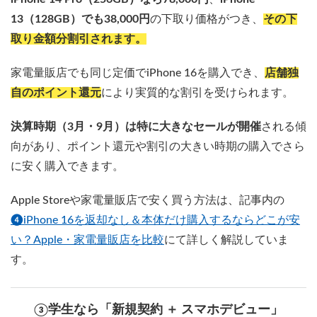
13（128GB）でも38,000円
の下取り価格がつき、
その下
取り金額分割引されます。
家電量販店でも同じ定価でiPhone 16を購入でき、
店舗独
自のポイント還元
により実質的な割引を受けられます。
決算時期（3月・9月）は特に大きなセールが開催
される傾
向があり、ポイント還元や割引の大きい時期の購入でさら
に安く購入できます。
Apple Storeや家電量販店で安く買う方法は、記事内の
❹iPhone 16を返却なし＆本体だけ購入するならどこが安
い？Apple・家電量販店を比較
にて詳しく解説していま
す。
③学生なら「新規契約 ＋ スマホデビュー」