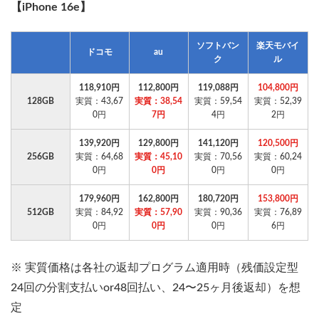
【iPhone 16e】
ソフトバン
楽天モバイ
ドコモ
au
ク
ル
118,910円
112,800円
119,088円
104,800円
128GB
実質：43,67
実質：38,54
実質：59,54
実質：52,39
0円
7円
4円
2円
139,920円
129,800円
141,120円
120,500円
256GB
実質：64,68
実質：45,10
実質：70,56
実質：60,24
0円
0円
0円
0円
179,960円
162,800円
180,720円
153,800円
512GB
実質：84,92
実質：57,90
実質：90,36
実質：76,89
0円
0円
0円
6円
※ 実質価格は各社の返却プログラム適用時（残価設定型
24回の分割支払いor48回払い、24〜25ヶ月後返却）を想
定