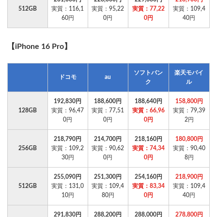
512GB
実質：116,1
実質：95,22
実質：77,22
実質：109,4
60円
0円
0円
40円
【iPhone 16 Pro】
ソフトバン
楽天モバイ
ドコモ
au
ク
ル
192,830円
188,600円
188,640円
158,800円
128GB
実質：96,47
実質：77,51
実質：66,96
実質：79,39
0円
0円
0円
2円
218,790円
214,700円
218,160円
180,800円
256GB
実質：109,2
実質：90,62
実質：74,34
実質：90,40
30円
0円
0円
8円
255,090円
251,300円
254,160円
218,900円
512GB
実質：131,0
実質：109,4
実質：83,34
実質：109,4
10円
80円
0円
40円
291,830円
288,200円
288,000円
278,800円