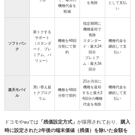
ラム
で、毎月の
を免除
として支払
機種代金を
い
軽減
指定期間に
機種返却で
新トクする
免除
サポート
機種を48回
スタンダー
機種代金を
ソフトバン
（スタンダ
分割にて契
ド：最大24
継続して支
ク
ード、プレ
約
回分
払い
ミアム、バ
プレミア
リュー）
ム：最大36
回分
25か月目に
買い替え超
機種を返却
機種代金を
楽天モバイ
機種を48回
トクプログ
すると最大2
継続して支
ル
分割で契約
ラム
4回分の機種
払い
代金を免除
ドコモやauでは
「残価設定方式」
が採用されており、
購入
時に設定された2年後の端末価値（残価）を除いた金額を