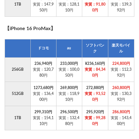
1TB
実質：147,9
実質：128,1
実質：91,80
実質：139,3
50円
10円
0円
92円
【iPhone 16 ProMax】
ソフトバン
楽天モバイ
ドコモ
au
ク
ル
236,940円
233,000円
¥236,160円
224,800円
256GB
実質：120,7
実質：100,0
実質：84,34
実質：112,3
80円
50円
0円
92円
1273,680円
269,800円
272,880円
260,800円
512GB
実質：136,4
実質：118,9
実質：93,52
実質：130,3
00円
10円
0円
92円
299,310円
296,500円
295,920円
286,800円
1TB
実質：154,1
実質：132,4
実質：99,28
実質：143,4
10円
80円
0円
00円