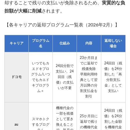
却することで残りの支払いが免除されるため、
実質的な負
担額が大幅に削減
されます。
【各キャリアの返却プログラム一覧表（2026年2月）】
プログラム
返却しない
キャリア
仕組み
内容
名
場合
23か月目ま
いつでもカ
でに返却で
24回目（残
24回分割で
エドキプロ
残価免除
価）を24分
支払い、24
グラム/いつ
早期利用特
割した「再
ドコモ
回目（残
でもカエド
典として翌
分割支払
価）の支払
キプログラ
月以降の分
金」として
いが不要
ム＋
割支払金を
支払い
割引
機種代金の
24回目（残
一部を残価
25か月目に
価）を24分
スマホトク
として置き
返却で残り
割した金額
au
するプログ
換えること
の機種代金
を機種代金