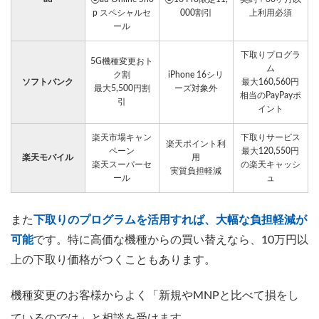
p スペシャルセ
000割引
上利用必須
ール
下取りプログラ
5G機種変更おト
ム
ク割
iPhone 16シリ
ソフトバンク
最大160,560円
最大5,500円割
ーズ対象外
相当のPayPayポ
引
イント
楽天市場キャン
下取りサービス
楽天ポイント利
ペーン
最大120,550円
楽天モバイル
用
楽天スーパーセ
の楽天キャッシ
実質負担軽減
ール
ュ
また
下取りのプログラムを活用すれば、大幅な負担軽減が
可能
です。特に高価な機種からの買い替えなら、10万円以
上の下取り価格がつくこともあります。
機種変更のお客様からよく「新規やMNPと比べて損をし
ているのでは」と相談を受けます。