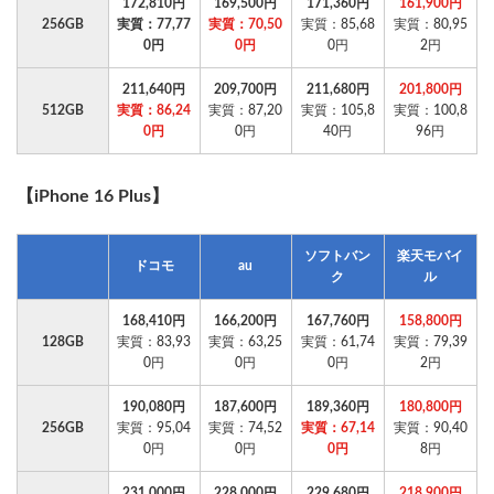
172,810円
169,500円
171,360円
161,900円
256GB
実質：77,77
実質：70,50
実質：85,68
実質：80,95
0円
0円
0円
2円
211,640円
209,700円
211,680円
201,800円
512GB
実質：86,24
実質：87,20
実質：105,8
実質：100,8
0円
0円
40円
96円
【iPhone 16 Plus】
ソフトバン
楽天モバイ
ドコモ
au
ク
ル
168,410円
166,200円
167,760円
158,800円
128GB
実質：83,93
実質：63,25
実質：61,74
実質：79,39
0円
0円
0円
2円
190,080円
187,600円
189,360円
180,800円
256GB
実質：95,04
実質：74,52
実質：67,14
実質：90,40
0円
0円
0円
8円
231,000円
228,000円
229,680円
218,900円