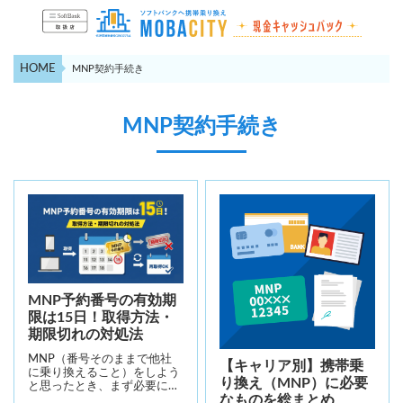
HOME
MNP契約手続き
MNP契約手続き
MNP予約番号の有効期
限は15日！取得方法・
期限切れの対処法
MNP（番号そのままで他社
【キャリア別】携帯乗
に乗り換えること）をしよう
り換え（MNP）に必要
と思ったとき、まず必要に…
なものを総まとめ