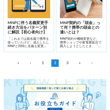
MNPに伴う名義変更手
MNP契約の「頭金」っ
続き方法をパターン別
て何？携帯の頭金との
に解説【初心者向け】
違いとは？
「これまでは親名義で携帯を
MNP契約や機種変更など、
使っていたけど、成人したし
携帯ショップや家電量販店で
MNPと同時に名義も変更…
購入しようとしたとき、「…
«
‹
1
2
3
»
›