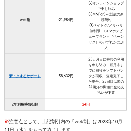
②オンラインショップ
で申し込み
③MNPor5～22歳の新
web割
-21,984円
規契約
④ペイトク/メリハリ
無制限＋/スマホデビ
ュープラン＋（ベーシ
ック）のいずれかに加
入
25カ月目に特典の利用
を申し込み、翌月末ま
でに機種をソフトバン
新トクするサポート
-58,632円
クが回収・査定完了し
た場合、25回目以降の
24回分の機種代金の支
払いが不要
2年利用時負担額
24円
※
注意点として、上記割引内の「web割」は2023年10月
11日（水）をもって終了します。