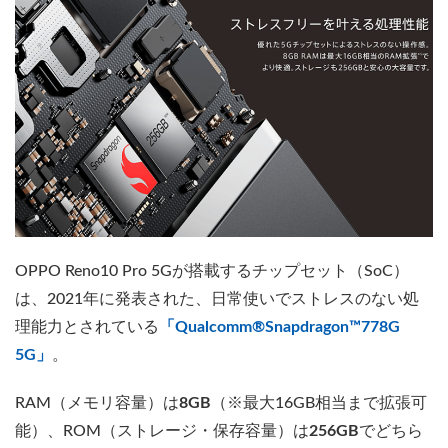
OPPO Reno10 Pro 5Gが搭載するチップセット（SoC）
は、2021年に発表された、日常使いでストレスのない処
理能力とされている
「Qualcomm®Snapdragon™778G
5G」
。
RAM（メモリ容量）は
8GB
（※最大16GB相当まで拡張可
能）、ROM（ストレージ・保存容量）は
256GB
でどちら