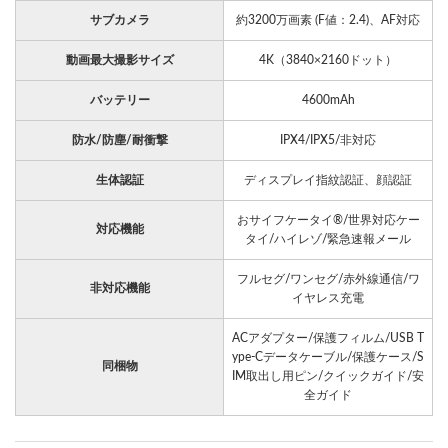
サブカメラ
約3200万画素 (F値：2.4)、AF対応
動画最大撮影サイズ
4K（3840×2160ドット）
バッテリー
4600mAh
防水/防塵/耐衝撃
IPX4/IPX5/非対応
生体認証
ディスプレイ指紋認証、顔認証
おサイフケータイ®/世界対応ケー
対応機能
タイ/ハイレゾ/緊急速報メール
フルセグ/ワンセグ/赤外線通信/ワ
非対応機能
イヤレス充電
ACアダプター/保護フィルム/USB T
ype-Cデータケーブル/保護ケース/S
同梱物
IM取出し用ピン/クイックガイド/安
全ガイド