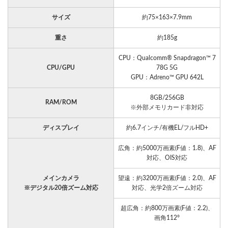
サイズ
約75×163×7.9mm
重さ
約185g
CPU：Qualcomm® Snapdragon™ 7
CPU/GPU
78G 5G
GPU：Adreno™ GPU 642L
8GB/256GB
RAM/ROM
※外部メモリカード非対応
ディスプレイ
約6.7インチ/有機EL/フルHD+
広角：約5000万画素(F値：1.8)、AF
対応、OIS対応
メインカメラ
望遠：約3200万画素(F値：2.0)、AF
※デジタル20倍ズーム対応
対応、光学2倍ズーム対応
超広角：約800万画素(F値：2.2)、
画角112°