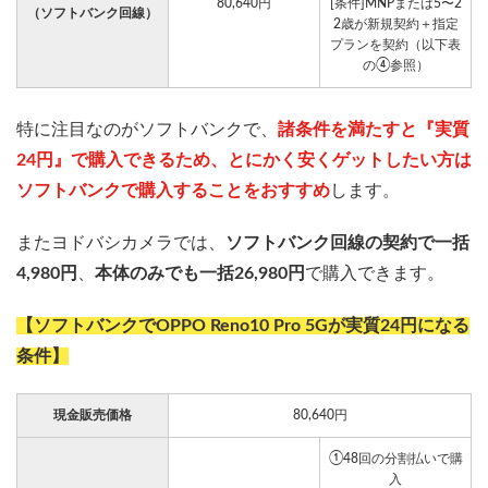
80,640円
[条件]MNPまたは5〜2
（ソフトバンク回線）
2歳が新規契約＋指定
プランを契約（以下表
の④参照）
特に注目なのがソフトバンクで、
諸条件を満たすと『実質
24円』で購入できるため、とにかく安くゲットしたい方は
ソフトバンクで購入することをおすすめ
します。
またヨドバシカメラでは、
ソフトバンク回線の契約で一括
4,980円
、
本体のみでも一括26,980円
で購入できます。
【ソフトバンクでOPPO Reno10 Pro 5Gが実質24円になる
条件】
現金販売価格
80,640円
①48回の分割払いで購
入