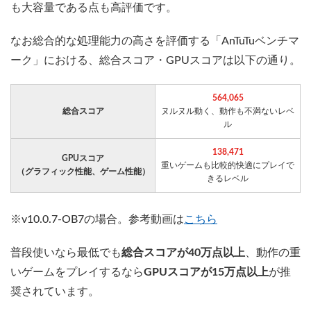
も大容量である点も高評価です。
なお総合的な処理能力の高さを評価する「AnTuTuベンチマ
ーク」における、総合スコア・GPUスコアは以下の通り。
564,065
総合スコア
ヌルヌル動く、動作も不満ないレベ
ル
138,471
GPUスコア
重いゲームも比較的快適にプレイで
（グラフィック性能、ゲーム性能）
きるレベル
※v10.0.7-OB7の場合。参考動画は
こちら
普段使いなら最低でも
総合スコアが40万点以上
、動作の重
いゲームをプレイするなら
GPUスコアが15万点以上
が推
奨されています。