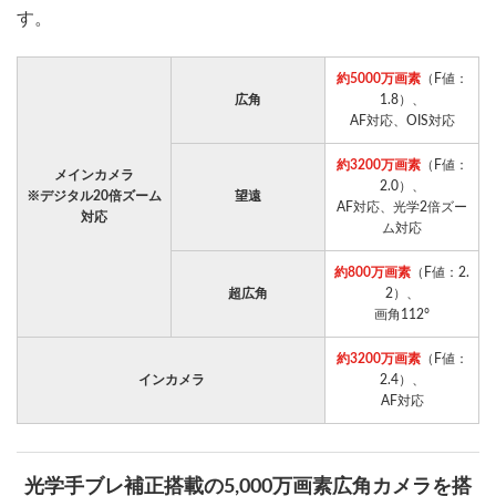
す。
約5000万画素
（F値：
広角
1.8）、
AF対応、OIS対応
約3200万画素
（F値：
メインカメラ
2.0）、
※デジタル20倍ズーム
望遠
AF対応、光学2倍ズー
対応
ム対応
約800万画素
（F値：2.
超広角
2）、
画角112°
約3200万画素
（F値：
インカメラ
2.4）、
AF対応
光学手ブレ補正搭載の5,000万画素広角カメラを搭