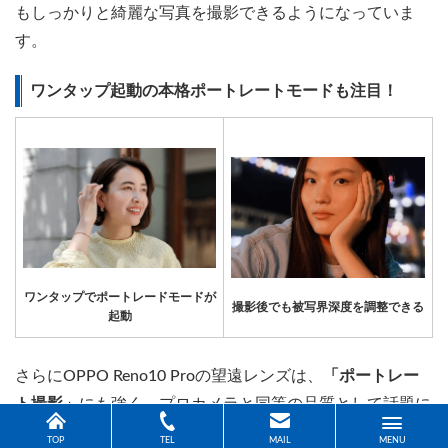
もしっかりと綺麗な写真を撮影できるようになっていま
す。
ワンタップ起動の本格ポートレートモードも注目！
ワンタップでポートレードモードが
撮影後でも被写界深度を調整できる
起動
さらにOPPO Reno10 Proの望遠レンズは、
「ポートレー
ト撮影」
にも強く、プロカメラと同等の品質として話題に
なっています。
TOP
TEL
MAIL
MENU