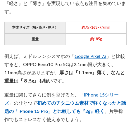
『軽さ』と『薄さ』を実現している点も注目を集めていま
す。
本体サイズ（幅×高さ×厚さ）
約75×163×7.9mm
重量
約185g
例えば、ミドルレンジスマホの「
Google Pixel 7a
」と比較
すると、OPPO Reno10 Pro 5Gは2.1mm幅が大きく、
11mm高さがありますが、
厚さは『1.1mm』薄く、なんと
重量は『８.5g』も軽い
です。
重量に関してさらに例を挙げると、「
iPhone 15シリー
ズ
」のひとつで
初めてのチタニウム素材で軽くなったと話
題の「iPhone 15 Pro」と比較しても『2g』軽く
、片手操
作でもストレスなく使えるでしょう。