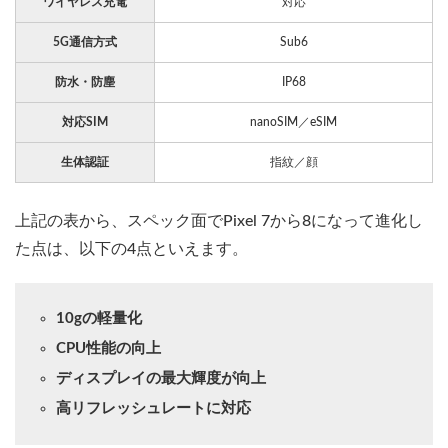
ワイヤレス充電
対応
5G通信方式
Sub6
防水・防塵
IP68
対応SIM
nanoSIM／eSIM
生体認証
指紋／顔
上記の表から、スペック面でPixel 7から8になって進化し
た点は、以下の4点といえます。
10gの軽量化
CPU性能の向上
ディスプレイの最大輝度が向上
高リフレッシュレートに対応