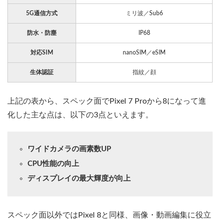
5G通信方式
ミリ波／Sub6
防水・防塵
IP68
対応SIM
nanoSIM／eSIM
生体認証
指紋／顔
上記の表から、スペック面でPixel 7 Proから8になって進
化した主な点は、以下の3点といえます。
ワイドカメラの画素数UP
CPU性能の向上
ディスプレイの最大輝度が向上
スペック面以外ではPixel 8と同様、画像・動画編集に役立