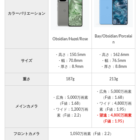
カラーバリエーション
Bay/Obsidian/Porcelai
Obsidian/Hazel/Rose
n
・高さ：150.5mm
・高さ：162.6mm
サイズ
・幅：70.8mm
・幅：76.5mm
・厚さ：8.9mm
・厚さ：8.8mm
重さ
187g
213g
・広角：5,000万画素
・広角：5,000万画素
（F値：1.68）
（F値：1.68）
・ワイド：4,800万画
メインカメラ
・ワイド：1,200万画
素（F値：1.95）
素（F値：2.2）
・望遠：4,800万画素
（F値：1.95）
フロントカメラ
1,050万画素（F値：2.2）