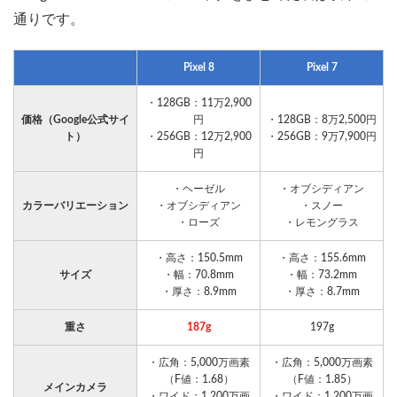
通りです。
Pixel 8
Pixel 7
・128GB：11万2,900
価格（Google公式サイ
円
・128GB：8万2,500円
ト）
・256GB：12万2,900
・256GB：9万7,900円
円
・ヘーゼル
・オブシディアン
カラーバリエーション
・オブシディアン
・スノー
・ローズ
・レモングラス
・高さ：150.5mm
・高さ：155.6mm
サイズ
・幅：70.8mm
・幅：73.2mm
・厚さ：8.9mm
・厚さ：8.7mm
重さ
187g
197g
・広角：5,000万画素
・広角：5,000万画素
（F値：1.68）
（F値：1.85）
メインカメラ
・ワイド：1,200万画
・ワイド：1,200万画