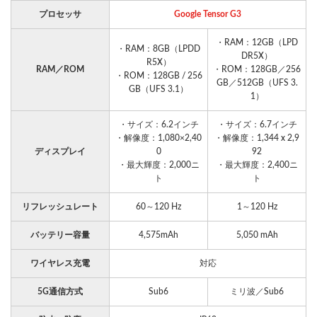
プロセッサ
Google Tensor G3
・RAM：12GB（LPD
・RAM：8GB（LPDD
DR5X）
R5X）
RAM／ROM
・ROM：128GB／256
・ROM：128GB / 256
GB／512GB（UFS 3.
GB（UFS 3.1）
1）
・サイズ：6.2インチ
・サイズ：6.7インチ
・解像度：1,080×2,40
・解像度：1,344 x 2,9
ディスプレイ
0
92
・最大輝度：2,000ニ
・最大輝度：2,400ニ
ト
ト
リフレッシュレート
60～120 Hz
1～120 Hz
バッテリー容量
4,575mAh
5,050 mAh
ワイヤレス充電
対応
5G通信方式
Sub6
ミリ波／Sub6