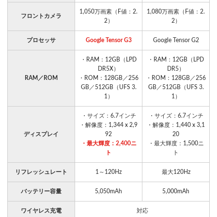
1,050万画素（F値：2.
1,080万画素（F値：2.
フロントカメラ
2）
2）
プロセッサ
Google Tensor G3
Google Tensor G2
・RAM：12GB（LPD
・RAM：12GB（LPD
DR5X）
DR5）
RAM／ROM
・ROM：128GB／256
・ROM：128GB／256
GB／512GB（UFS 3.
GB／512GB（UFS 3.
1）
1）
・サイズ：6.7インチ
・サイズ：6.7インチ
・解像度：1,344 x 2,9
・解像度：1,440 x 3,1
ディスプレイ
92
20
・最大輝度：2,400ニ
・最大輝度：1,500ニ
ト
ト
リフレッシュレート
1～120Hz
最大120Hz
バッテリー容量
5,050mAh
5,000mAh
ワイヤレス充電
対応