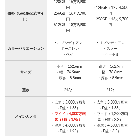
・128GB：15万9,900
円
・128GB：12万4,300
価格（Google公式サイ
・256GB：16万9,900
円
ト）
円
・256GB：13万9,700
・512GB：18万9,900
円
円
・オブシディアン
・オブシディアン
カラーバリエーション
・ポースレン
・スノー
・ベイ
・ヘーゼル
・高さ：162.6mm
・高さ：162.9mm
サイズ
・幅：76.5mm
・幅：76.6mm
・厚さ：8.8mm
・厚さ：8.9mm
重さ
213g
212g
・広角：5,000万画素
・広角：5,000万画素
（F値：1.68）
（F値：1.85）
・ワイド：4,800万画
・ワイド：1,200万画
メインカメラ
素（F値：1.95）
素（F値：2.2）
・望遠：4,800万画素
・望遠：4,800万画素
（F値：1.95）
（F値：3.5）