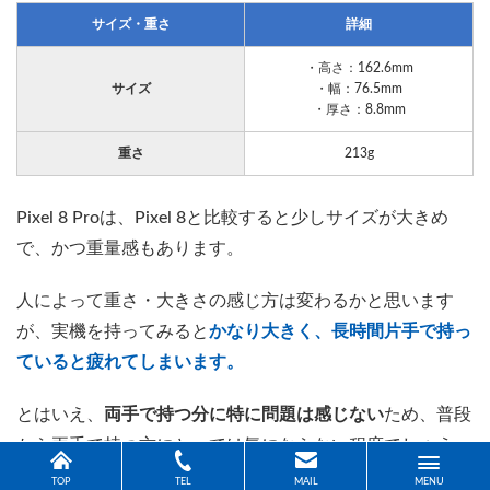
サイズ・重さ
詳細
・高さ：162.6mm
サイズ
・幅：76.5mm
・厚さ：8.8mm
重さ
213g
Pixel 8 Proは、Pixel 8と比較すると少しサイズが大きめ
で、かつ重量感もあります。
人によって重さ・大きさの感じ方は変わるかと思います
が、実機を持ってみると
かなり大きく、長時間片手で持っ
ていると疲れてしまいます。
とはいえ、
両手で持つ分に特に問題は感じない
ため、普段
から両手で持つ方にとっては気にならない程度でしょう。
TOP
TEL
MAIL
MENU