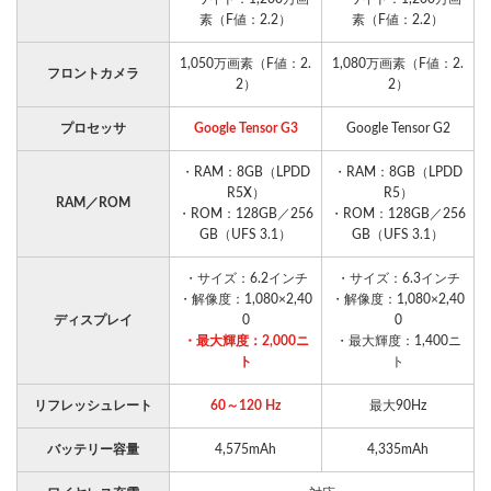
素（F値：2.2）
素（F値：2.2）
1,050万画素（F値：2.
1,080万画素（F値：2.
フロントカメラ
2）
2）
プロセッサ
Google Tensor G3
Google Tensor G2
・RAM：8GB（LPDD
・RAM：8GB（LPDD
R5X）
R5）
RAM／ROM
・ROM：128GB／256
・ROM：128GB／256
GB（UFS 3.1）
GB（UFS 3.1）
・サイズ：6.2インチ
・サイズ：6.3インチ
・解像度：1,080×2,40
・解像度：1,080×2,40
ディスプレイ
0
0
・最大輝度：2,000ニ
・最大輝度：1,400ニ
ト
ト
リフレッシュレート
60～120 Hz
最大90Hz
バッテリー容量
4,575mAh
4,335mAh