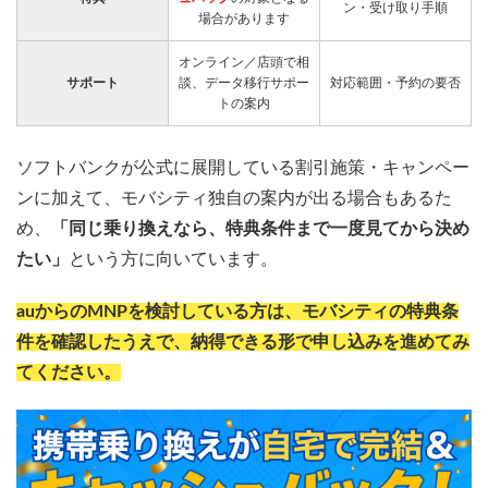
ン・受け取り手順
場合があります
オンライン／店頭で相
サポート
談、データ移行サポー
対応範囲・予約の要否
トの案内
ソフトバンクが公式に展開している割引施策・キャンペー
ンに加えて、モバシティ独自の案内が出る場合もあるた
め、
「同じ乗り換えなら、特典条件まで一度見てから決め
たい」
という方に向いています。
auからのMNPを検討している方は、モバシティの特典条
件を確認したうえで、納得できる形で申し込みを進めてみ
てください。