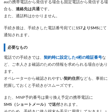
auの携帯電話から発信する場合も固定電話から発信する場
合も、
連絡先は共通
です。
また、通話料はかかりません。
手続き後は、手続きした電話番号宛てに
157よりSMS
にて
通知されます。
必要なもの
電話での手続きでは、
契約時に設定した4桁の暗証番号
な
ど、ご本人さま確認のための情報を求められる場合があり
ます。
オペレーターから確認されやすい
契約住所
なども、事前に
把握しておくと手続きがスムーズです。
また、MNP予約番号は乗り換え予定の携帯電話に
SMS（ショートメール）で送付
されます。
そのため、手続きに使う端末を手元に用意しておきましょ