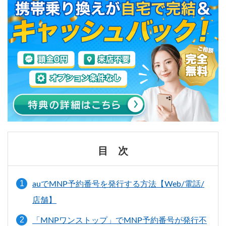
目 次
auでMNP予約番号を発行する方法【Web/電話/
店舗】
「MNPワンストップ」でMNP予約番号が発行不