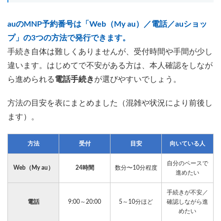
auのMNP予約番号は「Web（My au）／電話／auショッ
プ」の3つの方法で発行できます。
手続き自体は難しくありませんが、受付時間や手間が少し
違います。はじめてで不安がある方は、本人確認をしなが
ら進められる
電話手続き
が選びやすいでしょう。
方法の目安を表にまとめました（混雑や状況により前後し
ます）。
方法
受付
目安
向いている人
自分のペースで
Web（My au）
24時間
数分〜10分程度
進めたい
手続きが不安／
電話
9:00～20:00
5～10分ほど
確認しながら進
めたい