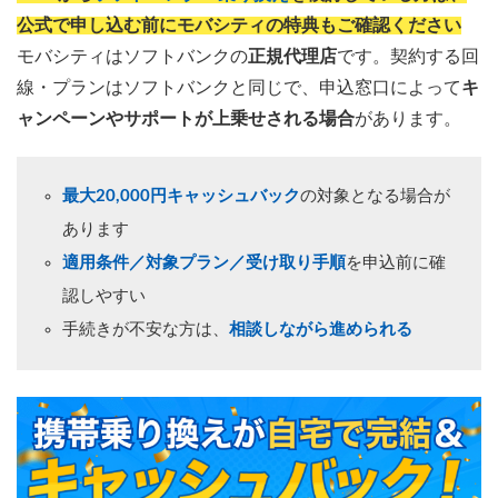
公式で申し込む前にモバシティの特典もご確認ください
モバシティはソフトバンクの
正規代理店
です。契約する回
線・プランはソフトバンクと同じで、申込窓口によって
キ
ャンペーンやサポートが上乗せされる場合
があります。
最大20,000円キャッシュバック
の対象となる場合が
あります
適用条件／対象プラン／受け取り手順
を申込前に確
認しやすい
手続きが不安な方は、
相談しながら進められる