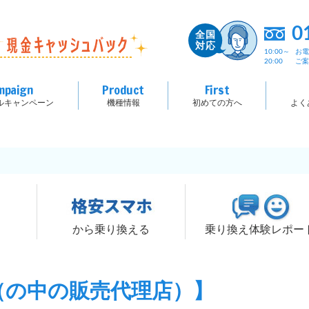
0
10:00～
お
20:00
ご
mpaign
Product
First
ルキャンペーン
機種情報
初めての方へ
よく
る
から乗り換える
乗り換え体験レポー
（の中の販売代理店）】