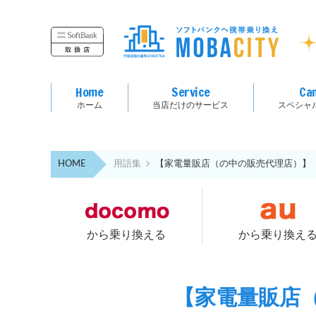
Home
Service
Ca
ホーム
当店だけのサービス
スペシャ
HOME
用語集
【家電量販店（の中の販売代理店）】
から乗り換える
から乗り換え
【家電量販店