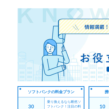
ソフトバンクの料金プラン
携
乗り換えるなら断然ソ
30
10
フトバンク！注目の料