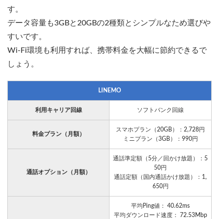
す。
データ容量も3GBと20GBの2種類とシンプルなため選びや
すいです。
Wi-Fi環境も利用すれば、携帯料金を大幅に節約できるで
しょう。
LINEMO
利用キャリア回線
ソフトバンク回線
スマホプラン（20GB）：2,728円
料金プラン（月額）
ミニプラン（3GB）：990円
通話準定額（5分／回かけ放題）：5
50円
通話オプション（月額）
通話定額（国内通話かけ放題）：1,
650円
平均Ping値： 40.62ms
平均ダウンロード速度： 72.53Mbp