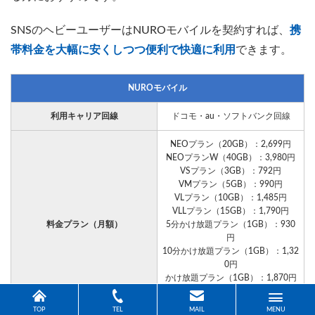
SNSのヘビーユーザーはNUROモバイルを契約すれば、
携
帯料金を大幅に安くしつつ便利で快適に利用
できます。
NUROモバイル
利用キャリア回線
ドコモ・au・ソフトバンク回線
NEOプラン（20GB）：2,699円
NEOプランW（40GB）：3,980円
VSプラン（3GB）：792円
VMプラン（5GB）：990円
VLプラン（10GB）：1,485円
VLLプラン（15GB）：1,790円
料金プラン（月額）
5分かけ放題プラン（1GB）：930
円
10分かけ放題プラン（1GB）：1,32
0円
かけ放題プラン（1GB）：1,870円
※5分／10分／かけ放題プランはド
コモ・au回線のみ
TOP
TEL
MAIL
MENU