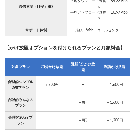
平均ダウンロード速度： 54.33Mbp
通信速度（目安）※2
s
平均アップロード速度： 10.97Mbp
s
サポート体制
店頭・Web・コールセンター
【かけ放題オプションを付けられるプランと月額料金】
通話5分かけ放
対象プラン
70分かけ放題
通話かけ放題
題
合理的シンプル
＋700円
–
＋1,600円
290プラン
合理的みんなの
–
＋0円
＋1,600円
プラン
合理的20GBプ
–
＋0円
＋1,200円
ラン