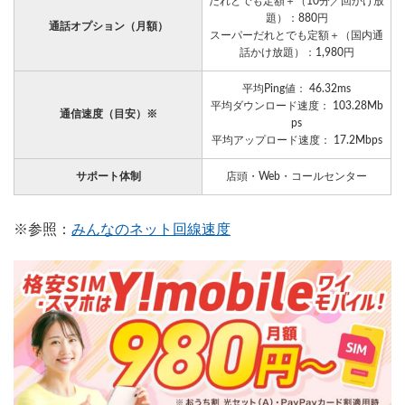
だれとでも定額＋（10分／回かけ放
題）：880円
通話オプション（月額）
スーパーだれとでも定額＋（国内通
話かけ放題）：1,980円
平均Ping値： 46.32ms
平均ダウンロード速度： 103.28Mb
通信速度（目安）※
ps
平均アップロード速度： 17.2Mbps
サポート体制
店頭・Web・コールセンター
※参照：
みんなのネット回線速度