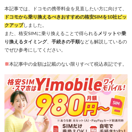
本記事では、ドコモの携帯料金を見直したい方に向けて、
ドコモから乗り換えるべきおすすめの格安SIMを10社ピッ
クアップ
しました。
また、格安SIMに乗り換えることで得られる
メリット
や
乗
り換えるタイミング
、
手続きの手順
なども解説しているの
でぜひ参考にしてください。
※
本記事中の金額は記載のない限りすべて税込表記です。