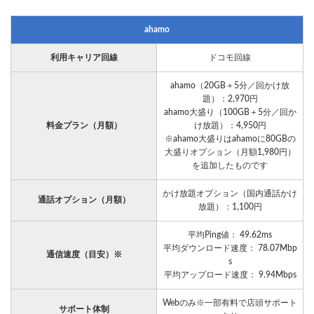
ahamo
利用キャリア回線
ドコモ回線
ahamo（20GB＋5分／回かけ放
題）：2,970円
ahamo大盛り（100GB＋5分／回か
料金プラン（月額）
け放題）：4,950円
※ahamo大盛りはahamoに80GBの
大盛りオプション（月額1,980円）
を追加したものです
かけ放題オプション（国内通話かけ
通話オプション（月額）
放題）：1,100円
平均Ping値： 49.62ms
平均ダウンロード速度： 78.07Mbp
通信速度（目安）※
s
平均アップロード速度： 9.94Mbps
Webのみ※一部有料で店頭サポート
サポート体制