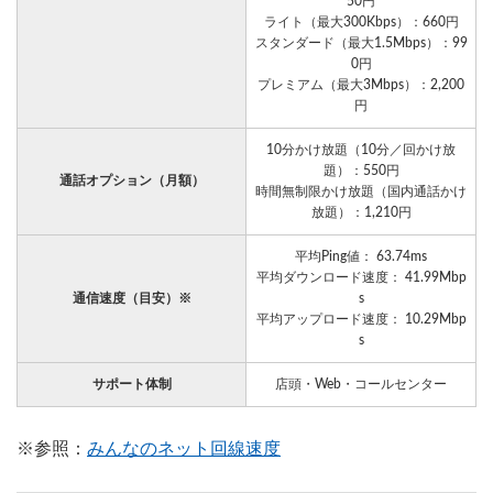
50円
ライト（最大300Kbps）：660円
スタンダード（最大1.5Mbps）：99
0円
プレミアム（最大3Mbps）：2,200
円
10分かけ放題（10分／回かけ放
題）：550円
通話オプション（月額）
時間無制限かけ放題（国内通話かけ
放題）：1,210円
平均Ping値： 63.74ms
平均ダウンロード速度： 41.99Mbp
通信速度（目安）※
s
平均アップロード速度： 10.29Mbp
s
サポート体制
店頭・Web・コールセンター
※参照：
みんなのネット回線速度