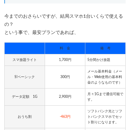
今までのおさらいですが、結局スマホ1台いくらで使える
の？
という事で、最安プランであれば、
料 金
備 考
スマ放題ライト
1,700円
5分間かけ放題
メール基本料金（メー
S!ベーシック
300円
ル・Web使用の基本料
金のようなものです）
月々1Gまで通信可能で
データ定額 1G
2,900円
す。
ソフトバンク光とソフ
おうち割
-463円
トバンクスマホでセッ
ト割りになります。