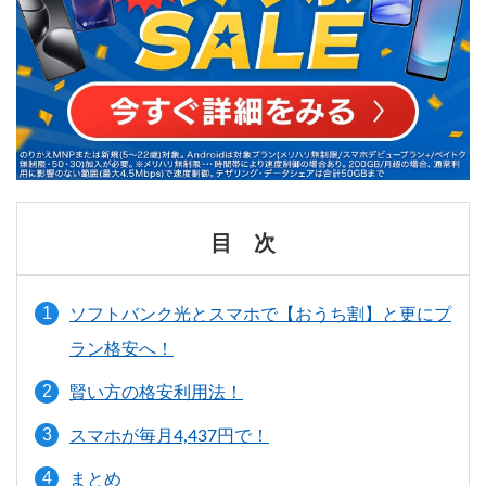
目 次
ソフトバンク光とスマホで【おうち割】と更にプ
ラン格安へ！
賢い方の格安利用法！
スマホが毎月4,437円で！
まとめ