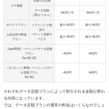
1GB※1/2GB
スマ放題
データ定額
-463円 /月
-463円 /月
（3Gケータイ）
ホワイトプラン
最大-463円
最大-463円
ソフトバンク指
定の
パケット定額サ
上記以外の料金
最大-463円
最大-463円
ービス
プラン
（ipad専用）ベーシックデータ定額
プラン
-463円
-463円
For 4G LTE
（タブレット専用）ベーシックデー
タ定額プラン
-463円
-463円
For 4G
それぞれデータ定額プランによって割引される金額が変わ
る内容になっています。
では、データ定額プランの通常の料金はいくらなのでしょ