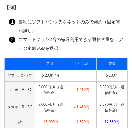
【例】
自宅にソフトバンク光をネットのみで契約（固定電
話無し）
スマートフォン2台の毎月利用できる通信容量を、デ
ータ定額5GBを選択
料金
おうち割
差引
ソフトバンク光
5,200円/月
5,200円
5,000円/月（通
3,590円/月（通
スマホ A 5G
－1,410円
信料金）
信料金）
5,000円/月（通
3,590円/月（通
スマホ B 5G
－1,410円
信料金）
信料金）
計
15,200円
－2,820円
12,380円