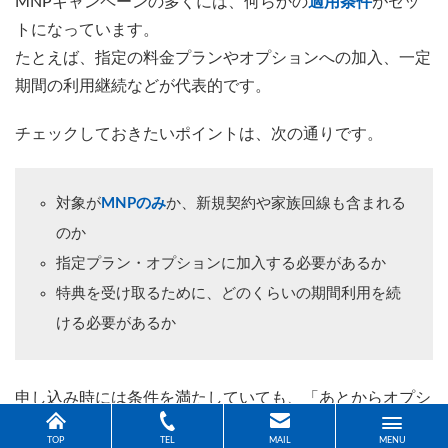
MNPキャンペーンの多くには、何らかの
適用条件
がセッ
トになっています。
たとえば、指定の料金プランやオプションへの加入、一定
期間の利用継続などが代表的です。
チェックしておきたいポイントは、次の通りです。
対象が
MNPのみ
か、新規契約や家族回線も含まれる
のか
指定プラン・オプションに加入する必要があるか
特典を受け取るために、どのくらいの期間利用を続
ける必要があるか
申し込み時には条件を満たしていても、「あとからオプシ
ョンを外したら
特典対象外になっていた
」というケースも
TOP
TEL
MAIL
MENU