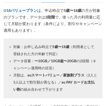
U18バリュープラン
は、申込時点で
5歳〜18歳
の方が対象
のプランです。データは
2段階
で、使った月の利用量に応
じて月額が変わります（条件により、割引やキャンペーン
適用もあります）。
対象：お申し込み時点で
5歳〜18歳
（利用者として
登録された方の年齢で判定）
データ容量：
〜10GB／10GB超〜20GB
の2段階（キ
ャンペーン適用時の目安）
月額は、
auスマートバリュー
／
家族割プラス
（2人と
3人以上で割引額が異なる）／
au PAY カードお支払
い割
の組み合わせで下がります