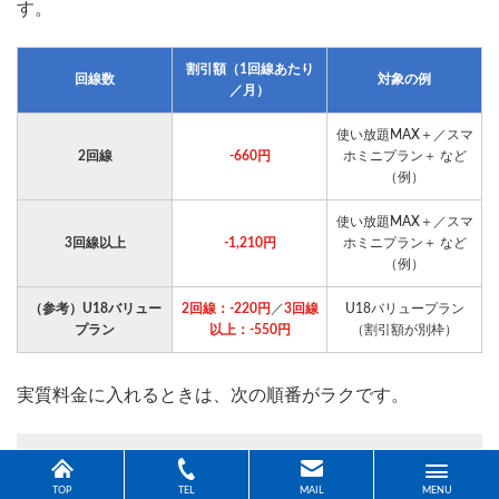
す。
割引額（1回線あたり
回線数
対象の例
／月）
使い放題MAX＋／スマ
2回線
-660円
ホミニプラン＋ など
（例）
使い放題MAX＋／スマ
3回線以上
-1,210円
ホミニプラン＋ など
（例）
（参考）U18バリュー
2回線：-220円
／
3回線
U18バリュープラン
プラン
以上：-550円
（割引額が別枠）
実質料金に入れるときは、次の順番がラクです。
回線数
を決める（2回線／3回線以上）
TOP
TEL
MAIL
MENU