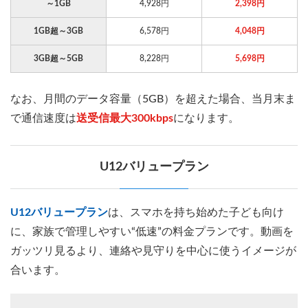
～1GB
4,928円
2,398円
1GB超～3GB
6,578円
4,048円
3GB超～5GB
8,228円
5,698円
なお、月間のデータ容量（5GB）を超えた場合、当月末ま
で通信速度は
送受信最大300kbps
になります。
U12バリュープラン
U12バリュープラン
は、スマホを持ち始めた子ども向け
に、家族で管理しやすい“低速”の料金プランです。動画を
ガッツリ見るより、連絡や見守りを中心に使うイメージが
合います。