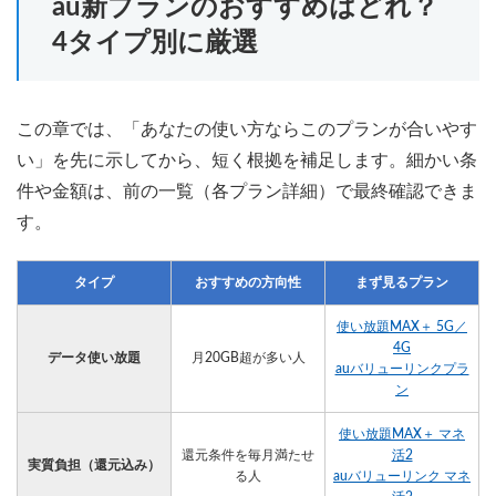
au新プランのおすすめはどれ？
4タイプ別に厳選
この章では、「あなたの使い方ならこのプランが合いやす
い」を先に示してから、短く根拠を補足します。細かい条
件や金額は、前の一覧（各プラン詳細）で最終確認できま
す。
タイプ
おすすめの方向性
まず見るプラン
使い放題MAX＋ 5G／
4G
データ使い放題
月20GB超が多い人
auバリューリンクプラ
ン
使い放題MAX＋ マネ
還元条件を毎月満たせ
活2
実質負担（還元込み）
る人
auバリューリンク マネ