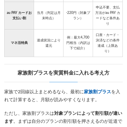
申込不要、支払
au PAY カードお
当月（判定は月
-220円（対象プ
方法がau PAY カ
支払い割
末時点）
ラン）
ードなど条件あ
り
口座・カード・
例：最大4,700
達成状況により
決済などの条件
マネ活特典
円相当（内訳は
還元
達成（上限あ
下で紹介）
り）
家族割プラスを実質料金に入れる考え方
家族で2回線以上まとめるなら、最初に
家族割プラス
を入
れて計算すると、月額が読みやすくなります。
ただし、家族割プラスは
対象プランによって割引額が違い
ます
。まずは自分のプランの割引額を押さえるのが近道で