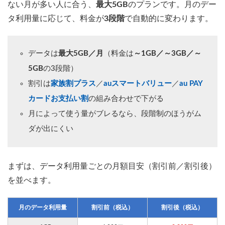
ない月が多い人に合う、
最大5GB
のプランです。月のデー
タ利用量に応じて、料金が
3段階
で自動的に変わります。
データは
最大5GB／月
（料金は
～1GB／～3GB／～
5GB
の3段階）
割引は
家族割プラス
／
auスマートバリュー
／
au PAY
カードお支払い割
の組み合わせで下がる
月によって使う量がブレるなら、段階制のほうがム
ダが出にくい
まずは、データ利用量ごとの月額目安（割引前／割引後）
を並べます。
月のデータ利用量
割引前（税込）
割引後（税込）