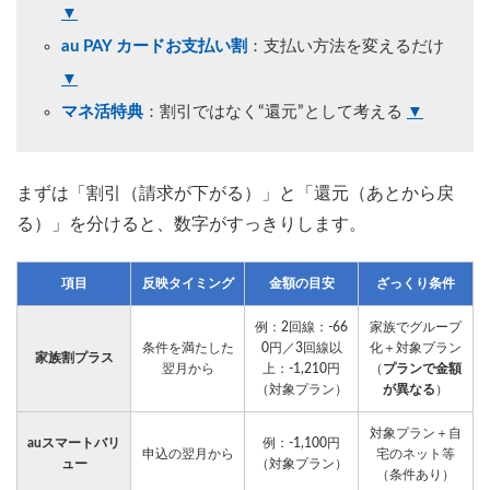
▼
au PAY カードお支払い割
：支払い方法を変えるだけ
▼
マネ活特典
：割引ではなく“還元”として考える
▼
まずは「割引（請求が下がる）」と「還元（あとから戻
る）」を分けると、数字がすっきりします。
項目
反映タイミング
金額の目安
ざっくり条件
例：2回線：-66
家族でグループ
条件を満たした
0円／3回線以
化＋対象プラン
家族割プラス
翌月から
上：-1,210円
（
プランで金額
（対象プラン）
が異なる
）
対象プラン＋自
auスマートバリ
例：-1,100円
申込の翌月から
宅のネット等
ュー
（対象プラン）
（条件あり）