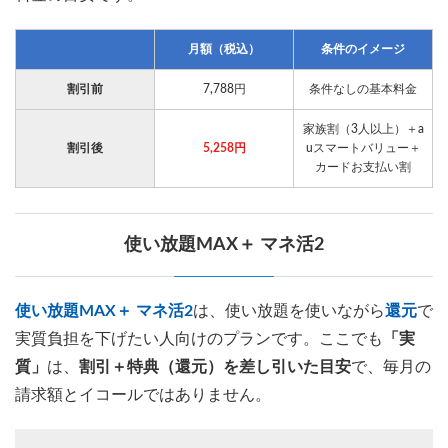
月額（税込）
条件のイメージ
割引前
7,788円
条件なしの基本料金
家族割（3人以上）＋a
割引後
5,258円
uスマートバリュー＋
カードお支払い割
使い放題MAX＋ マネ活2
使い放題MAX＋ マネ活2
は、使い放題を使いながら
還元
で
実質負担を下げたい人向けのプランです。ここでも
「実
質」
は、
割引＋特典（還元）を差し引いた目安
で、毎月の
請求額とイコールではありません。