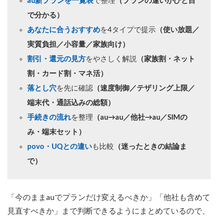
au新プランを一覧表
で整理
（プランの違いがひと目
で分かる）
あなたに合うおすすめ
を4タイプで提示
（使い放題／
実質負担／小容量／家族向け）
割引・還元の見方
をやさしく解説
（家族割・ネット
割・カード割・マネ活）
落とし穴
を先に確認
（速度制御／テザリング上限／
端末代・通話込みの総額）
手続きの流れ
を整理
（au→au／他社→au／SIMの
み・端末セット）
povo・UQとの違い
も比較
（迷ったときの結論ま
で）
「今のままauでプランだけ変えるべきか」「他社も含めて
見直すべきか」まで判断できるようにまとめているので、