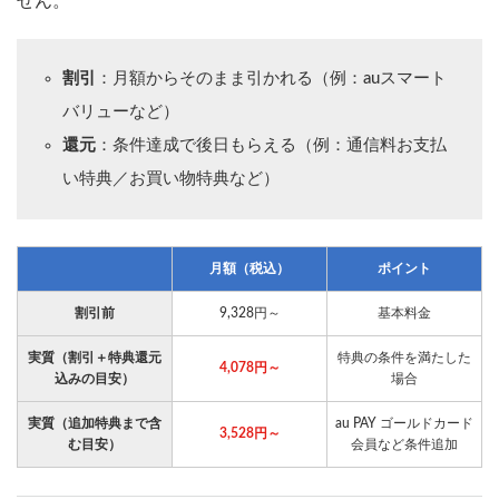
せん。
割引
：月額からそのまま引かれる（例：auスマート
バリューなど）
還元
：条件達成で後日もらえる（例：通信料お支払
い特典／お買い物特典など）
月額（税込）
ポイント
割引前
9,328円～
基本料金
実質（割引＋特典還元
特典の条件を満たした
4,078円～
込みの目安）
場合
実質（追加特典まで含
au PAY ゴールドカード
3,528円～
む目安）
会員など条件追加