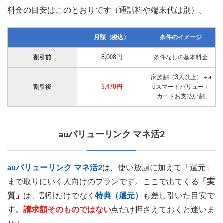
料金の目安はこのとおりです（通話料や端末代は別）。
月額（税込）
条件のイメージ
割引前
8,008円
条件なしの基本料金
家族割（3人以上）＋a
割引後
5,478円
uスマートバリュー＋
カードお支払い割
auバリューリンク マネ活2
auバリューリンク マネ活2
は、使い放題に加えて「還元」
まで取りにいく人向けのプランです。ここで出てくる
「実
質」
は、割引だけでなく
特典（還元）
も差し引いた目安で
す。
請求額そのものではない
点だけ押さえておくと迷いま