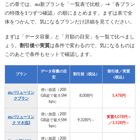
この章では、au新プランを「一覧表で比較」→「各プラン
の特徴を1つずつ確認」の順にまとめます。まずは表で全
体をつかんで、気になるプランだけ詳細を見てください。
まずは「データ容量」と「月額の目安」を一覧で比べまし
ょう。
割引後
や
実質
は条件で変わるので、気になるものは
このあとで条件もセットで確認します。
データ容量の目
割引後／実質
プラン
割引前（税込）
安
（税込）
使い放題（200
auバリューリン
GB超で最大5M
8,008円
5,478円
クプラン
bps）
使い放題（200
auバリューリン
実質4,078円～
GB超で最大5M
9,328円～
ク マネ活2
／3,528円～
bps）
使い放題（200