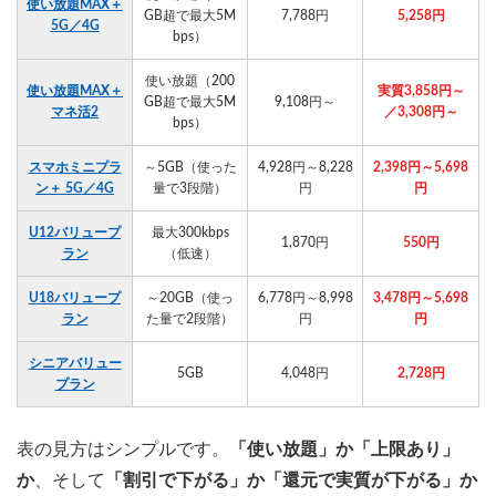
使い放題MAX＋
GB超で最大5M
7,788円
5,258円
5G／4G
bps）
使い放題（200
使い放題MAX＋
実質3,858円～
GB超で最大5M
9,108円～
マネ活2
／3,308円～
bps）
スマホミニプラ
～5GB（使った
4,928円～8,228
2,398円～5,698
ン＋ 5G／4G
量で3段階）
円
円
U12バリュープ
最大300kbps
1,870円
550円
ラン
（低速）
U18バリュープ
～20GB（使っ
6,778円～8,998
3,478円～5,698
ラン
た量で2段階）
円
円
シニアバリュー
5GB
4,048円
2,728円
プラン
表の見方はシンプルです。
「使い放題」か「上限あり」
か
、そして
「割引で下がる」か「還元で実質が下がる」か