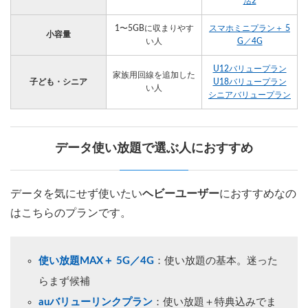
活2
1〜5GBに収まりやす
スマホミニプラン＋ 5
小容量
い人
G／4G
U12バリュープラン
家族用回線を追加した
子ども・シニア
U18バリュープラン
い人
シニアバリュープラン
データ使い放題で選ぶ人におすすめ
データを気にせず使いたい
ヘビーユーザー
におすすめなの
はこちらのプランです。
使い放題MAX＋ 5G／4G
：使い放題の基本。迷った
らまず候補
auバリューリンクプラン
：使い放題＋特典込みでま