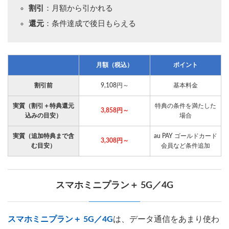
割引
：月額から引かれる
還元
：条件達成で後日もらえる
月額（税込）
ポイント
割引前
9,108円～
基本料金
実質（割引＋特典還元
特典の条件を満たした
3,858円～
込みの目安）
場合
実質（追加特典まで含
au PAY ゴールドカード
3,308円～
む目安）
会員など条件追加
スマホミニプラン＋ 5G／4G
スマホミニプラン＋ 5G／4G
は、データ通信をあまり使わ