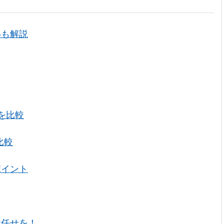
いも解説
を比較
比較
ポイント
お任せを！