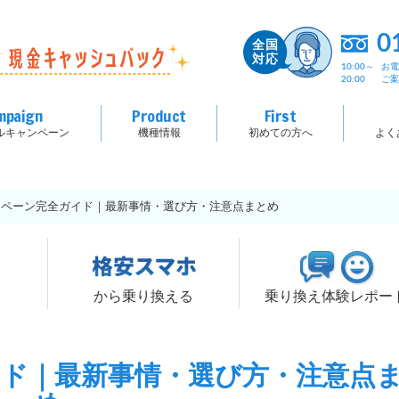
0
10:00～
お
20:00
ご
mpaign
Product
First
ルキャンペーン
機種情報
初めての方へ
よく
ンペーン完全ガイド｜最新事情・選び方・注意点まとめ
る
から乗り換える
乗り換え体験レポー
イド｜最新事情・選び方・注意点