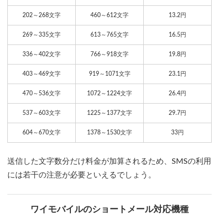
202～268文字
460～612文字
13.2円
269～335文字
613～765文字
16.5円
336～402文字
766～918文字
19.8円
403～469文字
919～1071文字
23.1円
470～536文字
1072～1224文字
26.4円
537～603文字
1225～1377文字
29.7円
604～670文字
1378～1530文字
33円
送信した文字数分だけ料金が加算されるため、SMSの利用
には若干の注意が必要といえるでしょう。
ワイモバイルのショートメール対応機種