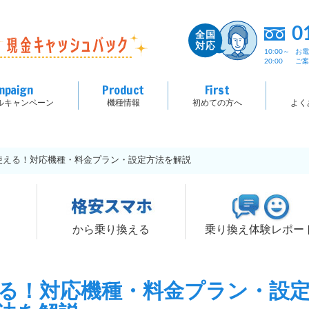
0
10:00～
お
20:00
ご
mpaign
Product
First
ルキャンペーン
機種情報
初めての方へ
よく
は使える！対応機種・料金プラン・設定方法を解説
る
から乗り換える
乗り換え体験レポー
える！対応機種・料金プラン・設