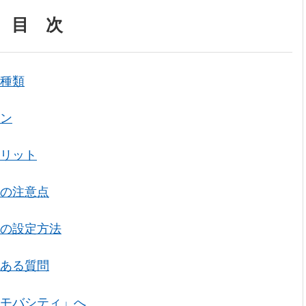
目 次
の種類
ラン
メリット
際の注意点
際の設定方法
くある質問
「モバシティ」へ