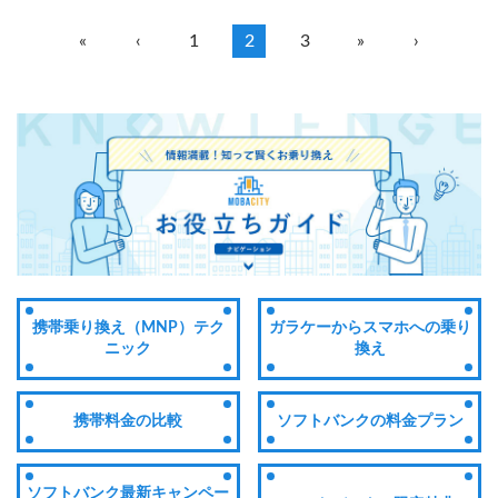
«
‹
1
2
3
»
›
携帯乗り換え（MNP）テク
ガラケーからスマホへの乗り
ニック
換え
携帯料金の比較
ソフトバンクの料金プラン
ソフトバンク最新キャンペー