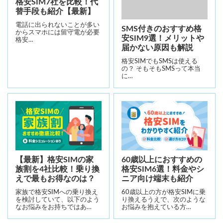
格安SIM7社を比較！代
替手段も紹介【最新】
電話に出られないことが多い
SMS付きのおすすめ格
からスマホには留守電が必要
安SIM9選！メリットや
格安…
届かない原因も解説
格安SIMでもSMSは使える
の？ そもそもSMSって本当
に…
【最新】格安SIMの家
60歳以上におすすめの
族割を4社比較！乗り換
格安SIM6選！料金やシ
えで最もお得なのは？
ニア向け端末も紹介
家族で格安SIMへの乗り換え
60歳以上の方が格安SIMに乗
を検討していて、以下のよう
り換えるうえで、次のような
なお悩みをお持ちではあ…
お悩みを抱えている方…