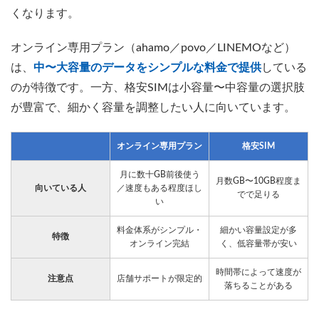
くなります。
オンライン専用プラン（ahamo／povo／LINEMOなど）
は、
中〜大容量のデータをシンプルな料金で提供
している
のが特徴です。一方、格安SIMは小容量〜中容量の選択肢
が豊富で、細かく容量を調整したい人に向いています。
オンライン専用プラン
格安SIM
月に数十GB前後使う
月数GB〜10GB程度ま
向いている人
／速度もある程度ほし
でで足りる
い
料金体系がシンプル・
細かい容量設定が多
特徴
オンライン完結
く、低容量帯が安い
時間帯によって速度が
注意点
店舗サポートが限定的
落ちることがある