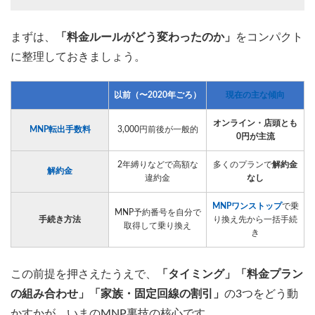
まずは、
「料金ルールがどう変わったのか」
をコンパクト
に整理しておきましょう。
以前（〜2020年ごろ）
現在の主な傾向
オンライン・店頭とも
MNP転出手数料
3,000円前後が一般的
0円が主流
2年縛りなどで高額な
多くのプランで
解約金
解約金
違約金
なし
MNPワンストップ
で乗
MNP予約番号を自分で
手続き方法
り換え先から一括手続
取得して乗り換え
き
この前提を押さえたうえで、
「タイミング」「料金プラン
の組み合わせ」「家族・固定回線の割引」
の3つをどう動
かすかが、いまのMNP裏技の核心です。