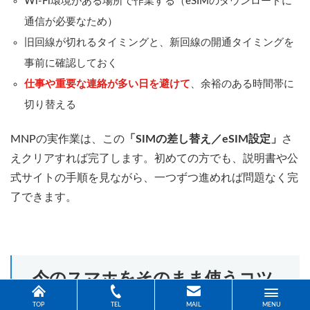
Wi-Fi環境がある場所で作業する（eSIMのダウンロードに
通信が必要なため）
旧回線が切れるタイミングと、新回線の開通タイミングを
事前に確認しておく
仕事や重要な連絡が多い日を避けて
、余裕のある時間帯に
切り替える
MNPの実作業は、この
「SIMの差し替え／eSIM設定」
さ
えクリアすれば完了します。初めての方でも、説明書や公
式サイトの手順を見ながら、一つずつ進めれば問題なく完
了できます。
今のスマホをそのまま使うコツ
（端末・SIM・eSIM）
TOP
TEL
MAIL
MENU