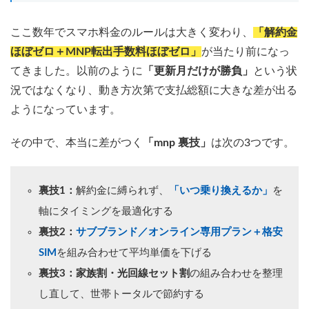
ここ数年でスマホ料金のルールは大きく変わり、
「解約金
ほぼゼロ＋MNP転出手数料ほぼゼロ」
が当たり前になっ
てきました。以前のように
「更新月だけが勝負」
という状
況ではなくなり、動き方次第で支払総額に大きな差が出る
ようになっています。
その中で、本当に差がつく
「mnp 裏技」
は次の3つです。
裏技1：
解約金に縛られず、
「いつ乗り換えるか」
を
軸にタイミングを最適化する
裏技2：
サブブランド／オンライン専用プラン＋格安
SIM
を組み合わせて平均単価を下げる
裏技3：
家族割・光回線セット割
の組み合わせを整理
し直して、世帯トータルで節約する