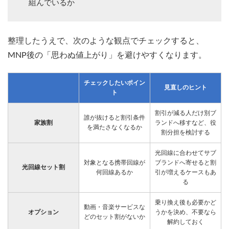
組んでいるか
整理したうえで、次のような観点でチェックすると、
MNP後の「思わぬ値上がり」を避けやすくなります。
チェックしたいポイン
見直しのヒント
ト
割引が減る人だけ別ブ
誰が抜けると割引条件
家族割
ランドへ移すなど、役
を満たさなくなるか
割分担を検討する
光回線に合わせてサブ
対象となる携帯回線が
ブランドへ寄せると割
光回線セット割
何回線あるか
引が増えるケースもあ
る
乗り換え後も必要かど
動画・音楽サービスな
オプション
うかを決め、不要なら
どのセット割がないか
解約しておく