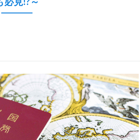
も必見!?～