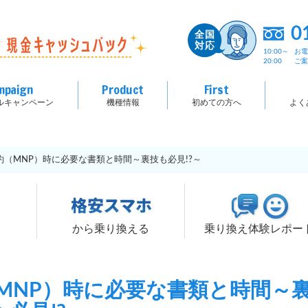
0
10:00～
お
20:00
ご
mpaign
Product
First
ルキャンペーン
機種情報
初めての方へ
よく
（MNP）時に必要な書類と時間～裏技も必見!?～
る
から乗り換える
乗り換え体験レポー
MNP）時に必要な書類と時間～