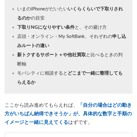
いまのiPhoneがだいたい
いくらくらいで下取りされ
るのか
の目安
下取りNGになりやすい条件
と、その避け方
店頭・オンライン・My SoftBank、それぞれの
申し込
みルートの違い
新トクするサポート＋や他社買取
と比べるときの判
断軸
モバシティに相談すると
どこまで一緒に整理しても
らえるか
ここから読み進めてもらえれば、
「自分の場合はどの動き
方がいちばん納得できそうか」が、具体的な数字と手順の
イメージと一緒に見えてくる
はずです。