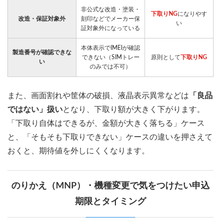
非公式な改造・塗装・
下取りNG
になりやす
改造・保証対象外
刻印などでメーカー保
い
証対象外になっている
本体表示でIMEIが確認
製造番号が確認できな
できない（SIMトレー
原則として
下取りNG
い
のみでは不可）
また、画面割れや筐体の破損、液晶表示異常などは
「良品
ではない」扱い
となり、下取り額が大きく下がります。
「下取り自体はできるが、金額が大きく落ちる」ケース
と、「そもそも下取りできない」ケースの違いを押さえて
おくと、期待値を外しにくくなります。
のりかえ（MNP）・機種変更で気をつけたい申込
期限とタイミング