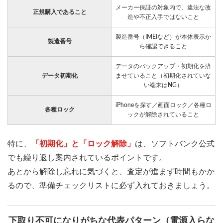
メーカー保証の対象内で、違法な改
正規購入であること
造や不正入手ではないこと
製造番号（IMEIなど）が本体表示か
製造番号
ら確認できること
データのバックアップ・初期化を済
データ初期化
ませていること（初期化されていな
い端末はNG）
iPhoneを探す／画面ロック／各種ロ
各種ロック
ックが解除されていること
特に、
「初期化」と「ロック解除」
は、ソフトバンク公式
でも繰り返し案内されているポイントです。
あとから解除し忘れに気づくと、査定が進まず時間もかか
るので、準備チェックリストに必ず入れておきましょう。
下取り不可になりがちな代表パターン（電源入らな