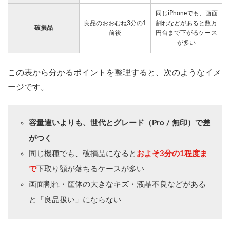
同じiPhoneでも、画面
良品のおおむね3分の1
割れなどがあると数万
破損品
前後
円台まで下がるケース
が多い
この表から分かるポイントを整理すると、次のようなイメ
ージです。
容量違いよりも、世代とグレード（Pro / 無印）で差
がつく
同じ機種でも、破損品になると
およそ3分の1程度ま
で
下取り額が落ちるケースが多い
画面割れ・筐体の大きなキズ・液晶不良などがある
と「良品扱い」にならない