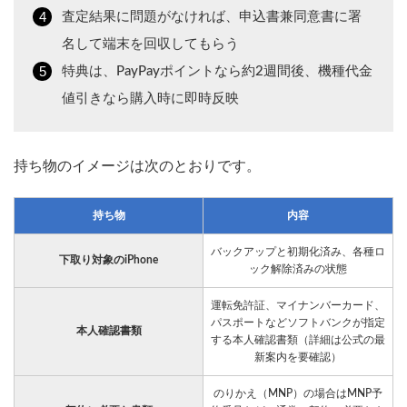
査定結果に問題がなければ、申込書兼同意書に署
名して端末を回収してもらう
特典は、PayPayポイントなら約2週間後、機種代金
値引きなら購入時に即時反映
持ち物のイメージは次のとおりです。
持ち物
内容
バックアップと初期化済み、各種ロ
下取り対象のiPhone
ック解除済みの状態
運転免許証、マイナンバーカード、
パスポートなどソフトバンクが指定
本人確認書類
する本人確認書類（詳細は公式の最
新案内を要確認）
のりかえ（MNP）の場合はMNP予