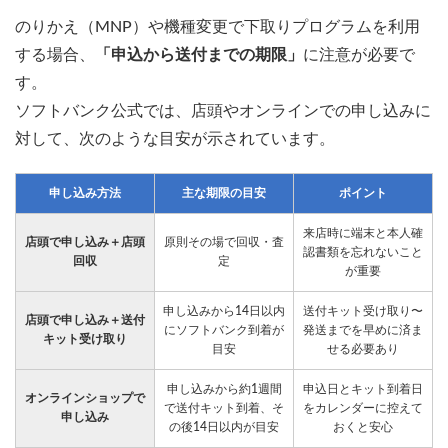
のりかえ（MNP）や機種変更で下取りプログラムを利用
する場合、
「申込から送付までの期限」
に注意が必要で
す。
ソフトバンク公式では、店頭やオンラインでの申し込みに
対して、次のような目安が示されています。
申し込み方法
主な期限の目安
ポイント
来店時に端末と本人確
店頭で申し込み＋店頭
原則その場で回収・査
認書類を忘れないこと
回収
定
が重要
申し込みから14日以内
送付キット受け取り〜
店頭で申し込み＋送付
にソフトバンク到着が
発送までを早めに済ま
キット受け取り
目安
せる必要あり
申し込みから約1週間
申込日とキット到着日
オンラインショップで
で送付キット到着、そ
をカレンダーに控えて
申し込み
の後14日以内が目安
おくと安心