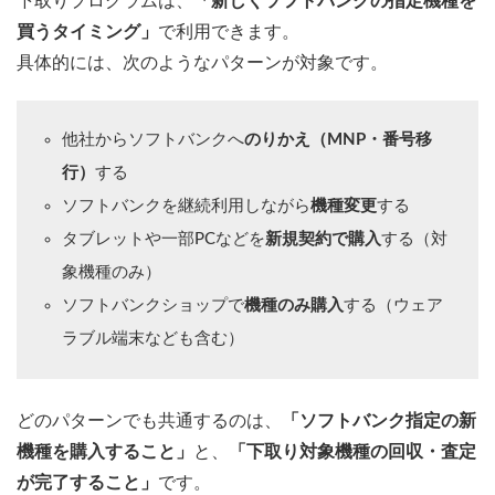
下取りプログラムは、
「新しくソフトバンクの指定機種を
買うタイミング」
で利用できます。
具体的には、次のようなパターンが対象です。
他社からソフトバンクへ
のりかえ（MNP・番号移
行）
する
ソフトバンクを継続利用しながら
機種変更
する
タブレットや一部PCなどを
新規契約で購入
する（対
象機種のみ）
ソフトバンクショップで
機種のみ購入
する（ウェア
ラブル端末なども含む）
どのパターンでも共通するのは、
「ソフトバンク指定の新
機種を購入すること」
と、
「下取り対象機種の回収・査定
が完了すること」
です。