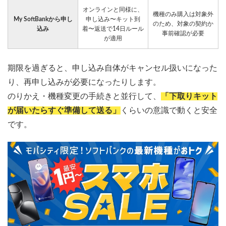
オンラインと同様に、
機種のみ購入は対象外
My SoftBankから申し
申し込み〜キット到
のため、対象の契約か
込み
着〜返送で14日ルール
事前確認が必要
が適用
期限を過ぎると、申し込み自体がキャンセル扱いになった
り、再申し込みが必要になったりします。
のりかえ・機種変更の手続きと並行して、
「下取りキット
が届いたらすぐ準備して送る」
くらいの意識で動くと安全
です。