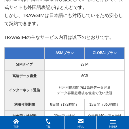
式サイトも外国語表記がほとんどです。
しかし、TRAVeSIMは日本語にも対応しているため安心し
て契約できます。
TRAVeSIMの主なサービス内容は以下のとおりです。
ASIAプラン
GLOBALプラン
SIMタイプ
eSIM
高速データ容量
6GB
利用可能期間内は高速データ容量
インターネット通信
データ容量超過後も低速で使い放題
利用可能期間
8日間（192時間）
15日間（360時間）
対象国・地域数
30の国と地域
全世界140の国と地域
TOP
TEL
MAIL
MENU
販売価格
1,980円（非課税）
3,980円（非課税）