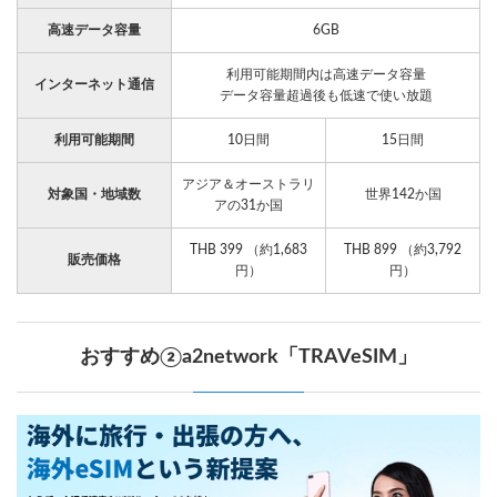
高速データ容量
6GB
利用可能期間内は高速データ容量
インターネット通信
データ容量超過後も低速で使い放題
利用可能期間
10日間
15日間
アジア＆オーストラリ
対象国・地域数
世界142か国
アの31か国
THB 399 （約1,683
THB 899 （約3,792
販売価格
円）
円）
おすすめ②a2network「TRAVeSIM」