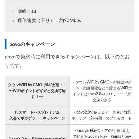
回線：au
通信速度（下り）：約90Mbps
povoのキャンペーン
povoで契約時に利用できるキャンペーンは、以下のとお
りです。
・タウンWiFi by GMOへの接続やゲ
タウンWiFi by GMOで#ギガ活！！
ーム・動画視聴などで貯まるWiFiポ
〜WiFiポイントがギガと交換可能
イントとpovo2.0のプロモコードが
に！〜
交換できる
auスマートパスプレミアム
・povo2.0で使えるデータ使い放題
入会でギガゲット！キャンペーン
ボーナス（24時間）のプロモコード
・Google Playストアの利用に応じ
て貯まるGoogle Play Pointsとpov