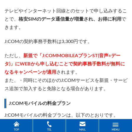
テレビやインターネット回線とのセットで申し込みするこ
とで、
格安SIMのデータ通信量が増量され、お得に利用
で
きます。
J:COMの契約事務手数料は3,300円です。
ただし、
新規で「J:COMMOBILEAプランST(音声+デー
タ)」にWEBから申し込むことで契約事務手数料が無料に
なるキャンペーンが適用
されます。
また、・同時にそのほかのJ:COMサービスを新規・サービ
ス追加で加入すると免除となる場合があります。
J:COMモバイルの料金プラン
J:COMモバイルの料金プランは、以下のとおりです。
TOP
TEL
MAIL
MENU
増量後のデータ容量