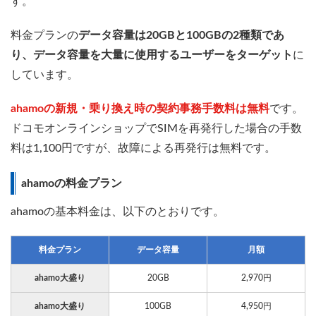
す。
料金プランの
データ容量は20GBと100GBの2種類であ
り、データ容量を大量に使用するユーザーをターゲット
に
しています。
ahamoの新規・乗り換え時の契約事務手数料は無料
です。
ドコモオンラインショップでSIMを再発行した場合の手数
料は1,100円ですが、故障による再発行は無料です。
ahamoの料金プラン
ahamoの基本料金は、以下のとおりです。
料金プラン
データ容量
月額
ahamo大盛り
20GB
2,970円
ahamo大盛り
100GB
4,950円