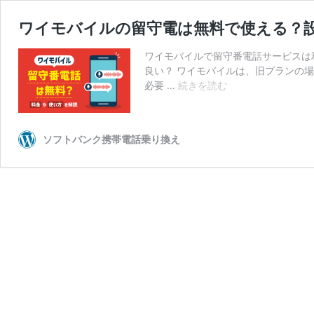
ワイモバイルの留守電は無料で使える？
ワイモバイルで留守番電話サービスは
良い？ ワイモバイルは、旧プランの
ワ
必要 …
続きを読む
イ
モ
バ
ソフトバンク携帯電話乗り換え
イ
ル
の
留
守
電
は
無
料
で
使
え